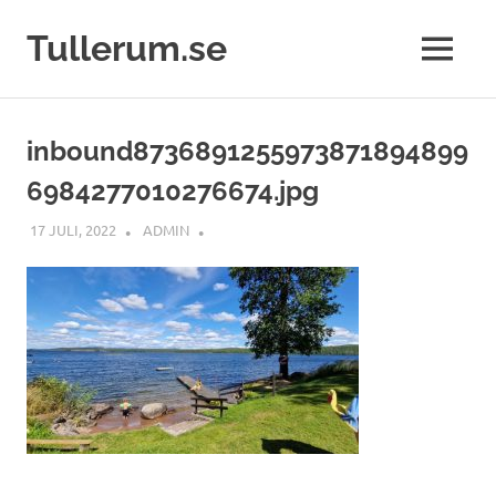
Tullerum.se
MENY
Hoppa
till
inbound8736891255973871894899
innehåll
6984277010276674.jpg
17 JULI, 2022
ADMIN