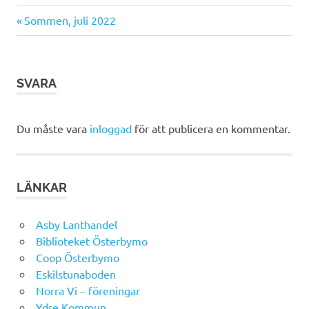
Föregående
Inläggsnavigering
Sommen, juli 2022
inlägg:
SVARA
Du måste vara
inloggad
för att publicera en kommentar.
LÄNKAR
Asby Lanthandel
Biblioteket Österbymo
Coop Österbymo
Eskilstunaboden
Norra Vi – föreningar
Ydre Kommun