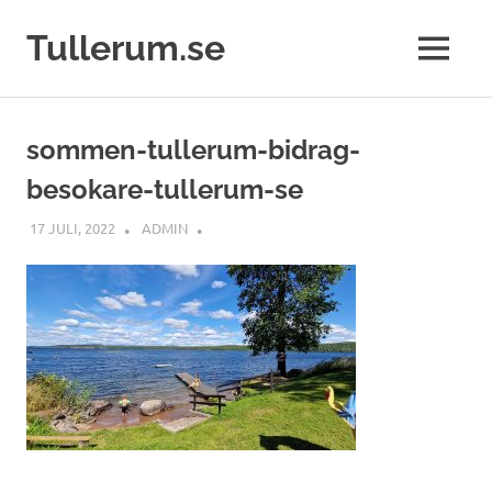
Tullerum.se
MENY
Hoppa
till
sommen-tullerum-bidrag-
innehåll
besokare-tullerum-se
17 JULI, 2022
ADMIN