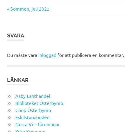
Föregående
Inläggsnavigering
Sommen, juli 2022
inlägg:
SVARA
Du måste vara
inloggad
för att publicera en kommentar.
LÄNKAR
Asby Lanthandel
Biblioteket Österbymo
Coop Österbymo
Eskilstunaboden
Norra Vi – föreningar
Ydre Kommun